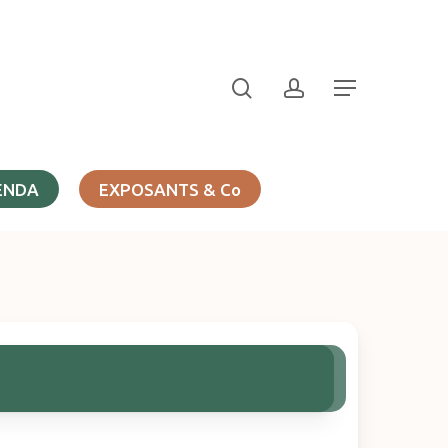
search
account
Menu
ENDA
EXPOSANTS & Co