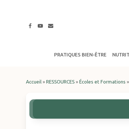
Skip
to
main
facebook
youtube
email
content
PRATIQUES BIEN-ÊTRE
NUTRI
Accueil
»
RESSOURCES
»
Écoles et Formations