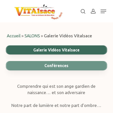
Skip
Menu
to
search
account
main
Close
content
Menu
Accueil
»
SALONS
»
Galerie Vidéos Vitalsace
Galerie Vidéos Vitalsace
Conférences
Comprendre qui est son ange gardien de
naissance… et son adversaire
Notre part de lumière et notre part d’ombre…