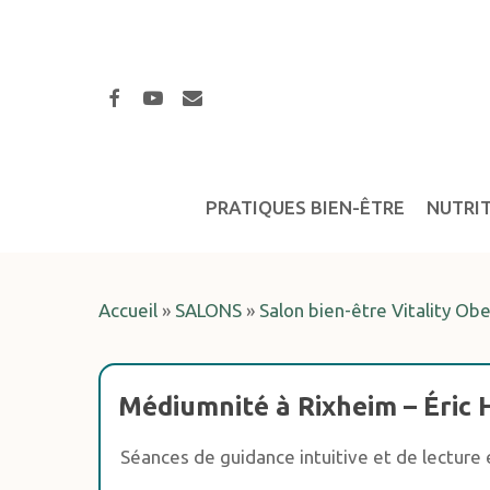
Skip
to
main
facebook
youtube
email
content
PRATIQUES BIEN-ÊTRE
NUTRI
Accueil
»
SALONS
»
Salon bien-être Vitality Ob
Hit enter to search or ESC to close
Médiumnité à Rixheim – Éric
Séances de guidance intuitive et de lecture é