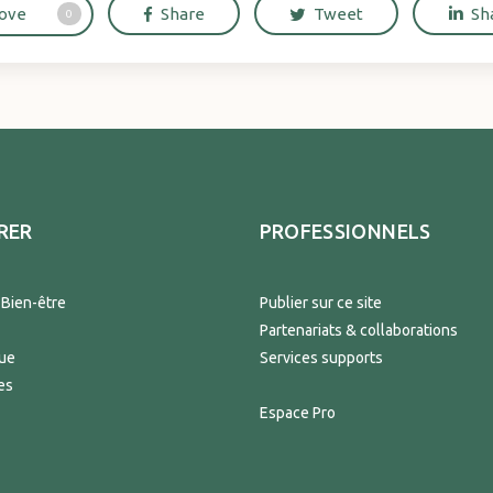
ove
Share
Tweet
Sh
0
RER
PROFESSIONNELS
 Bien-être
Publier sur ce site
Partenariats & collaborations
que
Services supports
es
Espace Pro