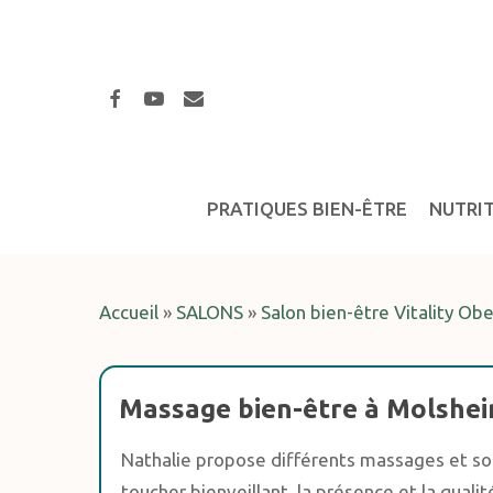
Skip
to
main
facebook
youtube
email
content
PRATIQUES BIEN-ÊTRE
NUTRI
Accueil
»
SALONS
»
Salon bien-être Vitality Ob
Hit enter to search or ESC to close
Massage bien-être à Molshei
Nathalie propose différents massages et soin
toucher bienveillant, la présence et la qualité