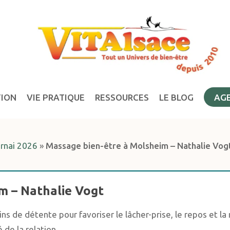
TION
VIE PRATIQUE
RESSOURCES
LE BLOG
AG
ernai 2026
»
Massage bien-être à Molsheim – Nathalie Vog
m – Nathalie Vogt
s de détente pour favoriser le lâcher-prise, le repos et la 
 de la relation.