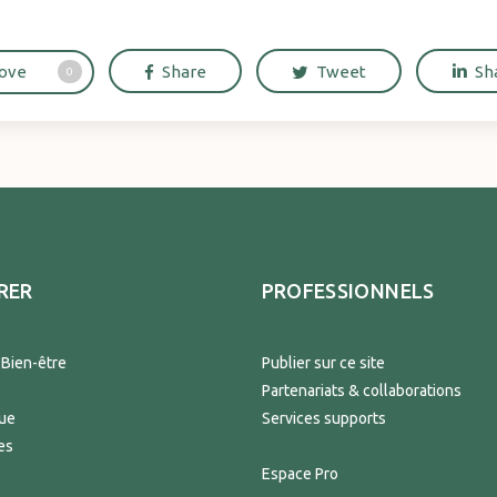
ove
Share
Tweet
Sh
0
RER
PROFESSIONNELS
 Bien-être
Publier sur ce site
Partenariats & collaborations
que
Services supports
es
Espace Pro