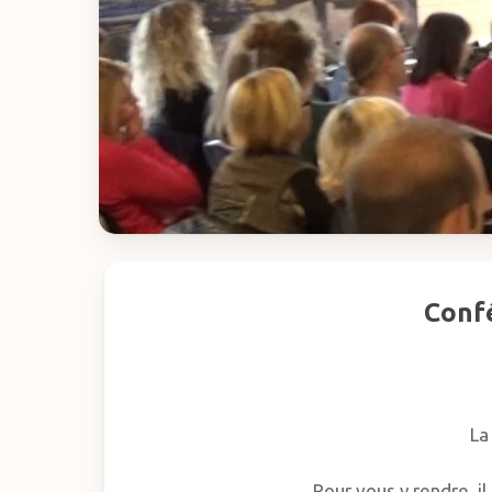
Confé
La
Hit enter to search or ESC to close
Pour vous y rendre, il