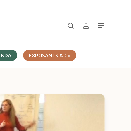
search
account
Menu
ENDA
EXPOSANTS & Co