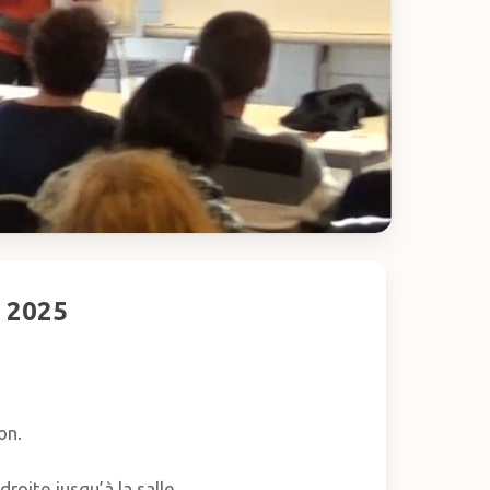
s 2025
on.
roite jusqu’à la salle.