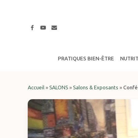
Skip
to
main
facebook
youtube
email
content
PRATIQUES BIEN-ÊTRE
NUTRI
Accueil
»
SALONS
»
Salons & Exposants
»
Confé