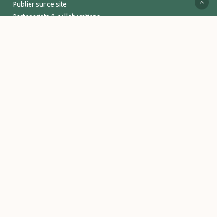
Publier sur ce site
Partenariats & collaborations
Services supports
Espace Pro
INFORMATIONS
Mentions légales
Politique de confidentialité
Conditions Générales de Vente
Logos et visuels Vitalsace
© 2026 Vitalsace - tout un Univers de bien-être. - Marque déposée