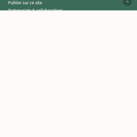
Publier sur ce site
Partenariats & collaborations
Services supports
Espace Pro
INFORMATIONS
Mentions légales
Politique de confidentialité
Conditions Générales de Vente
Logos et visuels Vitalsace
© 2026 Vitalsace - tout un Univers de bien-être. - Marque déposée