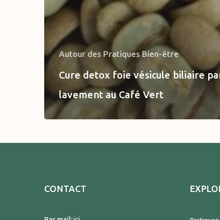
Autour des Pratiques Bien-être
Cure detox foie vésicule biliaire pa
lavement au Café Vert
CONTACT
EXPLO
Par mail:
ici