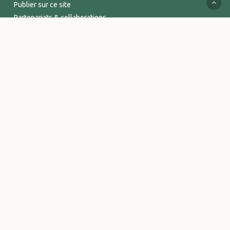
Publier sur ce site
Partenariats & collaborations
Services supports
Espace Pro
INFORMATIONS
Mentions légales
Politique de confidentialité
Conditions Générales de Vente
Logos et visuels Vitalsace
© 2026 Vitalsace - tout un Univers de bien-être. - Marque déposée