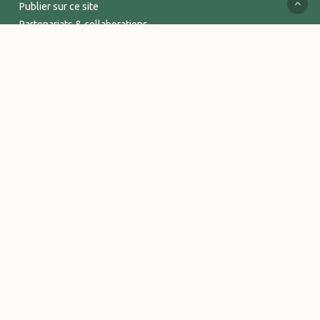
Publier sur ce site
Partenariats & collaborations
Services supports
Espace Pro
INFORMATIONS
Mentions légales
Politique de confidentialité
Conditions Générales de Vente
Logos et visuels Vitalsace
© 2026 Vitalsace - tout un Univers de bien-être. - Marque déposée