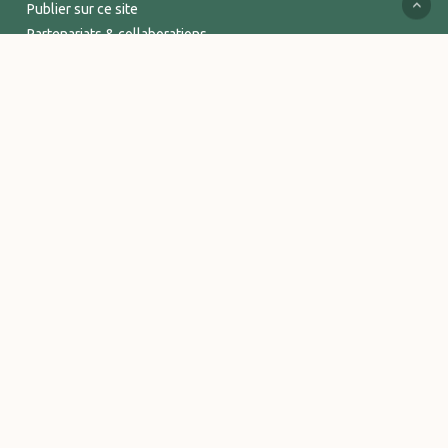
Publier sur ce site
Partenariats & collaborations
Services supports
Espace Pro
INFORMATIONS
Mentions légales
Politique de confidentialité
Conditions Générales de Vente
Logos et visuels Vitalsace
© 2026 Vitalsace - tout un Univers de bien-être. - Marque déposée