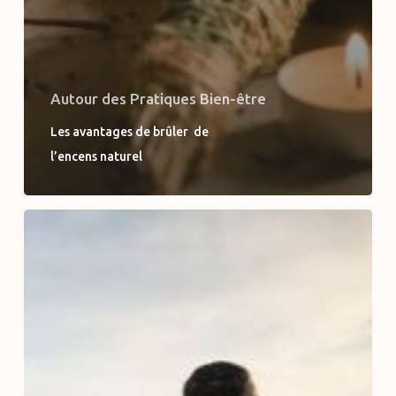
Autour des Pratiques Bien-être
Les avantages de brûler de
l’encens naturel
Le
yoga
traditionnel
de
l’Inde