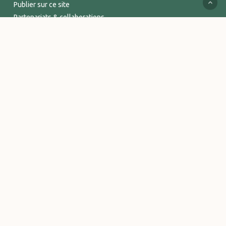
Publier sur ce site
Partenariats & collaborations
Services supports
Espace Pro
INFORMATIONS
Mentions légales
Politique de confidentialité
Conditions Générales de Vente
Logos et visuels Vitalsace
© 2026 Vitalsace - tout un Univers de bien-être. - Marque déposée