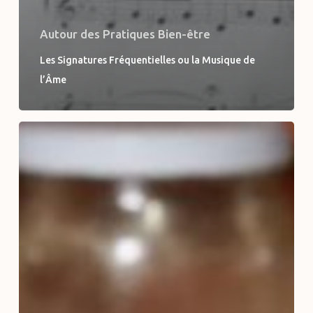
Autour des Pratiques Bien-être
Les Signatures Fréquentielles ou la Musique de
l’Âme
L’alimentation
et
la
Médecine
Traditionnelle
chinoise