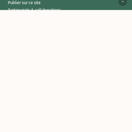
Publier sur ce site
Partenariats & collaborations
Services supports
Espace Pro
INFORMATIONS
Mentions légales
Politique de confidentialité
Conditions Générales de Vente
Logos et visuels Vitalsace
© 2026 Vitalsace - tout un Univers de bien-être. - Marque déposée