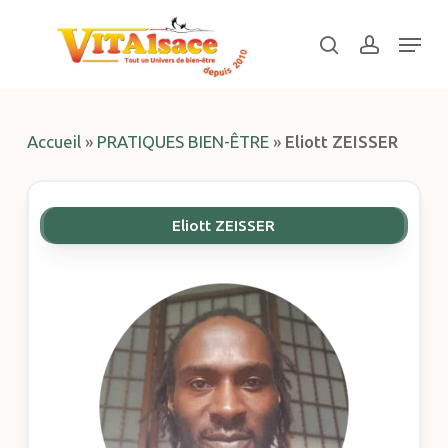
Skip
Menu
to
search
account
main
Close
content
Menu
Accueil
»
PRATIQUES BIEN-ÊTRE
»
Eliott ZEISSER
Eliott ZEISSER