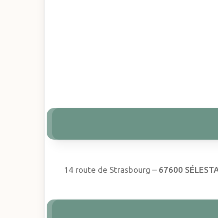
Hit enter to search or ESC to close
14 route de Strasbourg –
67600 SÉLEST