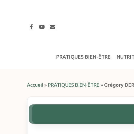
Skip
to
main
facebook
youtube
email
content
PRATIQUES BIEN-ÊTRE
NUTRI
Accueil
»
PRATIQUES BIEN-ÊTRE
»
Grégory DER