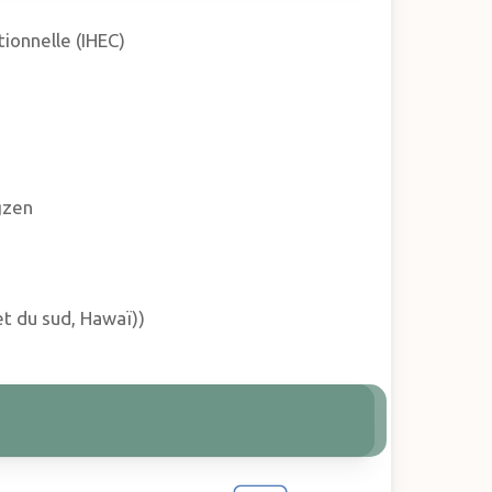
ionnelle (IHEC)
gzen
t du sud, Hawaï))