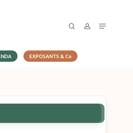
search
account
Menu
ENDA
EXPOSANTS & Co