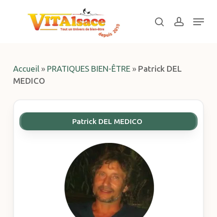
Skip
Menu
to
search
account
main
Close
content
Menu
Accueil
»
PRATIQUES BIEN-ÊTRE
»
Patrick DEL
MEDICO
Patrick DEL MEDICO