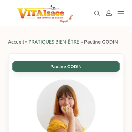
Skip
Menu
to
search
account
main
Close
content
Menu
Accueil
»
PRATIQUES BIEN-ÊTRE
»
Pauline GODIN
Pauline GODIN