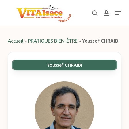
Skip
Menu
to
search
account
main
Close
content
Menu
Accueil
»
PRATIQUES BIEN-ÊTRE
»
Youssef CHRAIBI
Youssef CHRAIBI