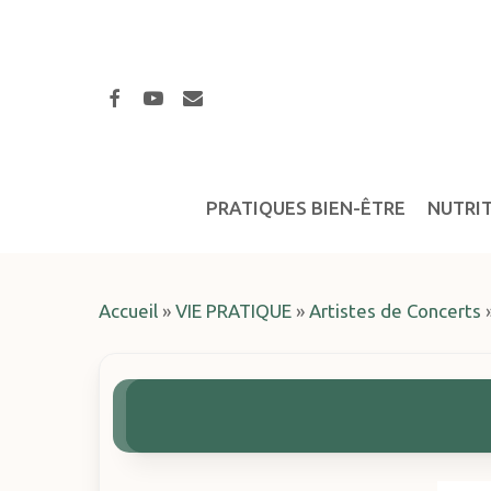
Skip
to
main
facebook
youtube
email
content
PRATIQUES BIEN-ÊTRE
NUTRI
Accueil
»
VIE PRATIQUE
»
Artistes de Concerts