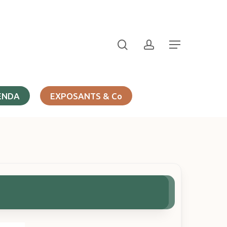
search
account
Menu
ENDA
EXPOSANTS & Co