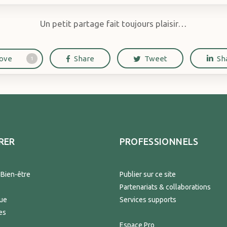
Un petit partage fait toujours plaisir…
ove
Share
Tweet
Sh
1
RER
PROFESSIONNELS
 Bien-être
Publier sur ce site
Partenariats & collaborations
que
Services supports
es
Espace Pro