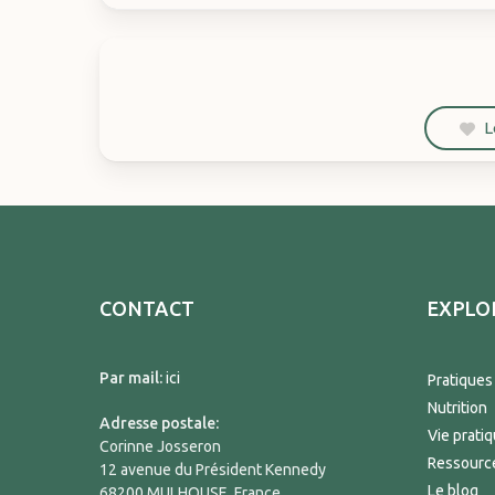
L
CONTACT
EXPLO
Par mail:
ici
Pratiques
Nutrition
Adresse postale:
Vie prati
Corinne Josseron
Ressourc
12 avenue du Président Kennedy
Le blog
68200 MULHOUSE, France