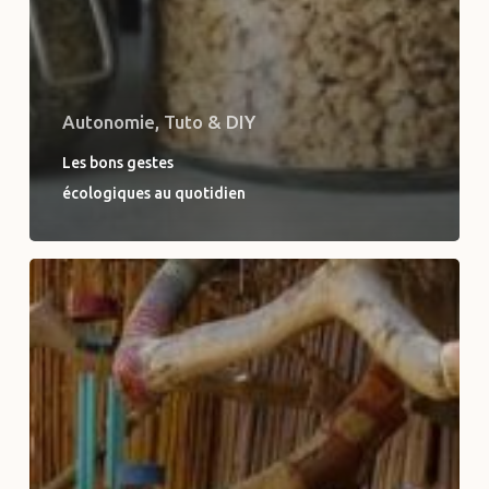
Autonomie, Tuto & DIY
Les bons gestes
écologiques au quotidien
En
route
pour
l’autonomie
et
la
résilience