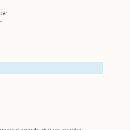
cer.
.