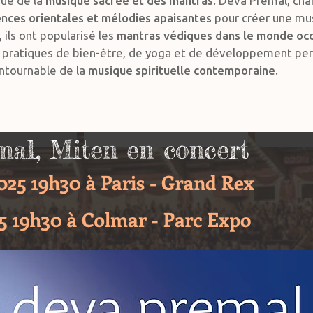
ue de la
musique sacrée et des mantras
. Deva Premal, cha
uences orientales et mélodies apaisantes
pour créer une musi
, ils ont popularisé les
mantras védiques dans le monde occ
es pratiques de bien-être, de yoga et de développement pe
ontournable de la
musique spirituelle contemporaine.