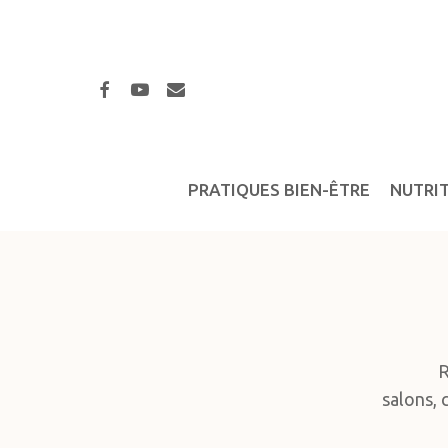
Skip
to
main
facebook
youtube
email
content
PRATIQUES BIEN-ÊTRE
NUTRI
R
salons, 