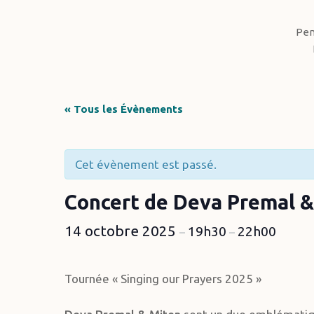
Pen
« Tous les Évènements
Cet évènement est passé.
Hit enter to search or ESC to close
Concert de Deva Premal &
14 octobre 2025
19h30
22h00
–
–
Tournée « Singing our Prayers 2025 »