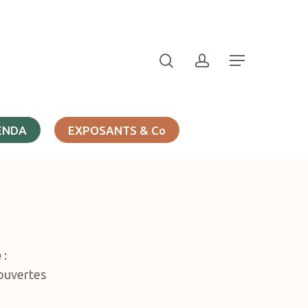
search
account
Menu
ENDA
EXPOSANTS & Co
e
:
couvertes