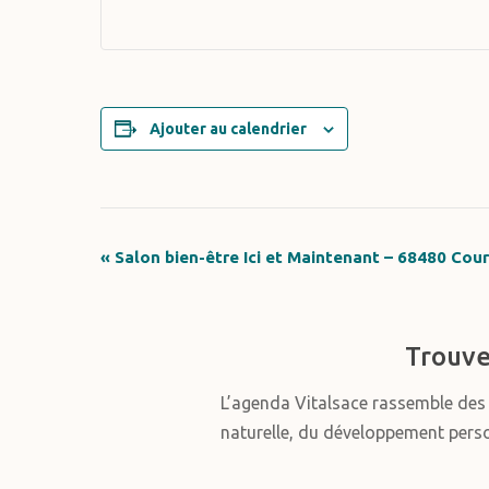
Ajouter au calendrier
«
Salon bien-être Ici et Maintenant – 68480 Cou
Navigation
Évènement
Trouve
L’agenda Vitalsace rassemble de
naturelle, du développement personn