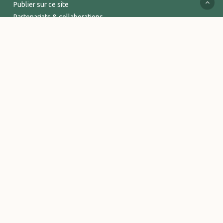
Publier sur ce site
Partenariats & collaborations
Services supports
Espace Pro
INFORMATIONS
Mentions légales
Politique de confidentialité
Conditions Générales de Vente
Logos et visuels Vitalsace
© 2026 Vitalsace - tout un Univers de bien-être. - Marque déposée