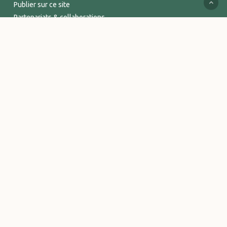
Publier sur ce site
Partenariats & collaborations
Services supports
Espace Pro
INFORMATIONS
Mentions légales
Politique de confidentialité
Conditions Générales de Vente
Logos et visuels Vitalsace
© 2026 Vitalsace - tout un Univers de bien-être. - Marque déposée