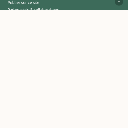
Publier sur ce site
Partenariats & collaborations
Services supports
Espace Pro
INFORMATIONS
Mentions légales
Politique de confidentialité
Conditions Générales de Vente
Logos et visuels Vitalsace
© 2026 Vitalsace - tout un Univers de bien-être. - Marque déposée