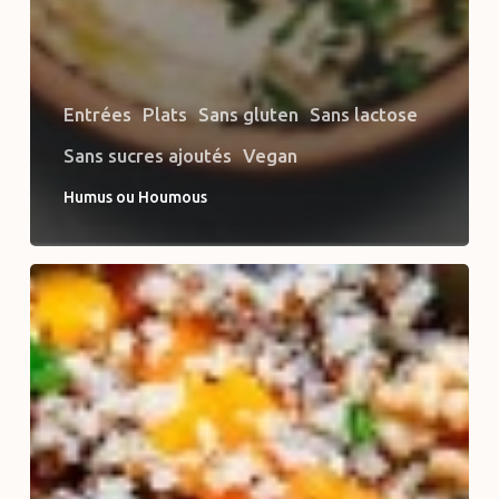
Entrées
Plats
Sans gluten
Sans lactose
Sans sucres ajoutés
Vegan
Humus ou Houmous
Salade
de
Quinoa
et
Légumes
Rôtis