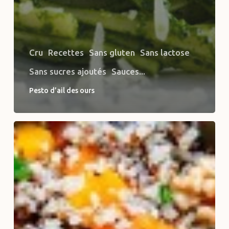
Cru
Recettes
Sans gluten
Sans lactose
Sans sucres ajoutés
Sauces...
Pesto d’ail des ours
Salade
de
Quinoa
et
Légumes
Rôtis