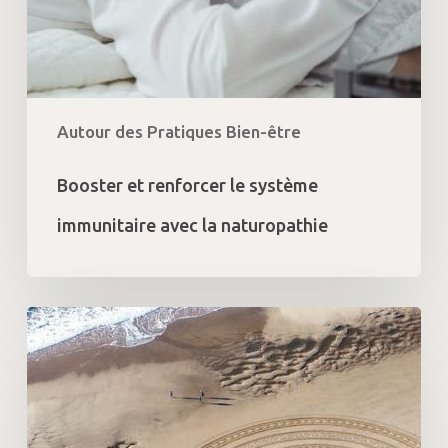
Autour des Pratiques Bien-être
Booster et renforcer le système
immunitaire avec la naturopathie
Le
Feng
Shui
à
l’occidentale