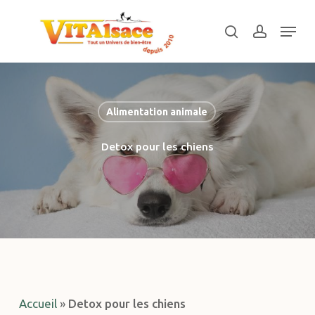
Skip
Menu
to
search
account
main
Close
content
Menu
Alimentation animale
Detox pour les chiens
Accueil
»
Detox pour les chiens