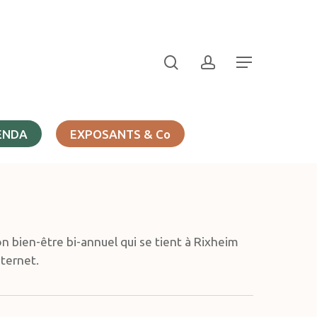
search
account
Menu
ENDA
EXPOSANTS & Co
on bien-être bi-annuel qui se tient à Rixheim
nternet.