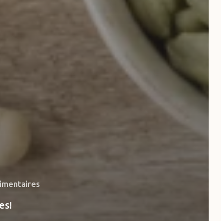
imentaires
es!