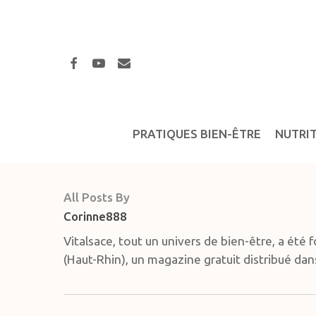
Skip
to
main
facebook
youtube
email
content
PRATIQUES BIEN-ÊTRE
NUTRI
All Posts By
Corinne888
Vitalsace, tout un univers de bien-être, a été 
(Haut-Rhin), un magazine gratuit distribué dans