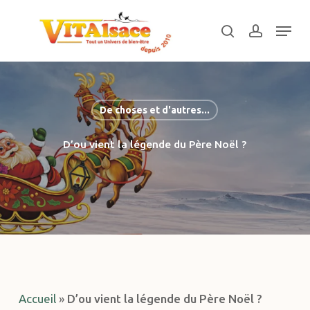
Skip
Menu
to
search
account
main
Close
content
Menu
De choses et d'autres...
D’ou vient la légende du Père Noël ?
Accueil
»
D’ou vient la légende du Père Noël ?