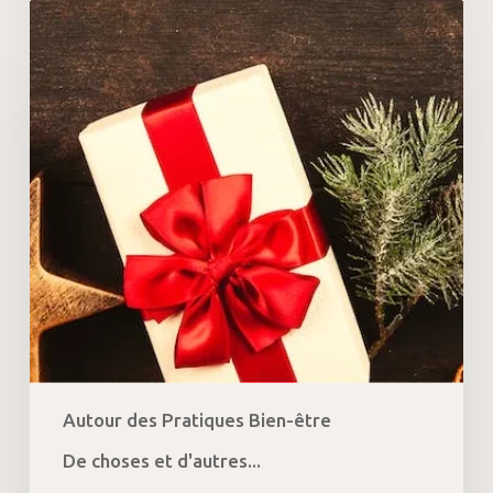
Idées
cadeaux
de
Noël
2024
de
(toute)
dernière
minute
Autour des Pratiques Bien-être
De choses et d'autres...