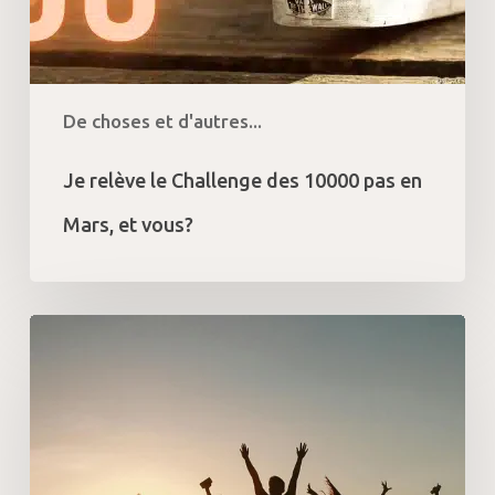
De choses et d'autres...
Je relève le Challenge des 10000 pas en
Mars, et vous?
10
résolutions
Bien-
être
réalistes
pour
commencer