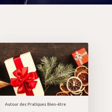
dées
adeaux
e
oël
024
e
toute)
ernière
inute
Autour des Pratiques Bien-être