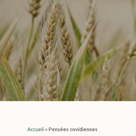
Hit enter to search or ESC to close
Accueil
»
Pensées covidiennes