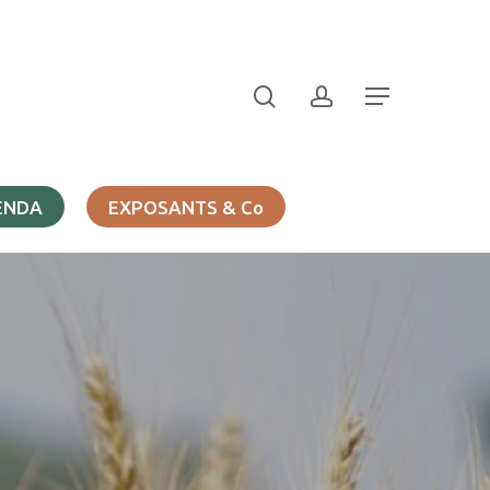
search
account
Menu
ENDA
EXPOSANTS & Co