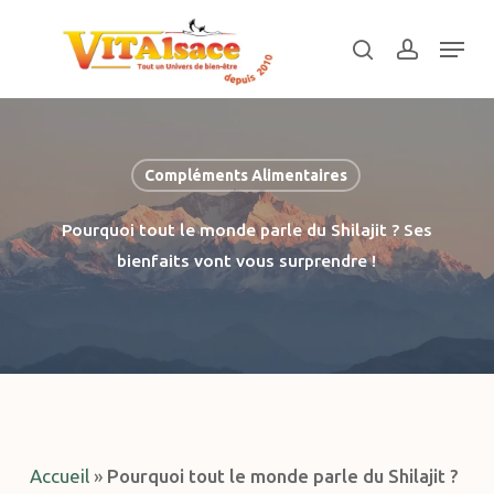
Skip
Menu
to
search
account
main
Close
content
Menu
Compléments Alimentaires
Pourquoi tout le monde parle du Shilajit ? Ses
bienfaits vont vous surprendre !
Accueil
»
Pourquoi tout le monde parle du Shilajit ?