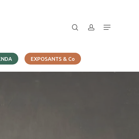
search
account
Menu
ENDA
EXPOSANTS & Co