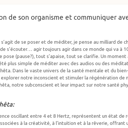
ion de son organisme et communiquer ave
 s’agit de se poser et de méditer, je pense au milliard de ch
 de s’écouter… agir toujours agir dans ce monde qui va à 1
se pose (pause?), tout s’apaise, tout se clarifie. Un moment
 été plus simple de méditer avec des audios ou des méditati
hêta. Dans le vaste univers de la santé mentale et du bie
explorer notre inconscient et stimuler la régénération de 
Thêta, notre subconscient et leur impact sur notre santé ph
hêta:
ence oscillant entre 4 et 8 Hertz, représentent un état de 
ociées à la créativité, à l’intuition et à la rêverie, offrant