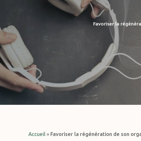
Favoriser la régénér
Hit enter to search or ESC to close
Accueil
»
Favoriser la régénération de son or