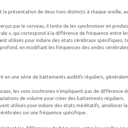
 la présentation de deux tons distincts à chaque oreille, 
rçus par le cerveau, il tente de les synchroniser en produi
ale », qui correspond à la différence de fréquence entre le
nt utilisés pour induire des états cérébraux spécifiques, tel
profond, en modifiant les fréquences des ondes cérébrales
nt en une série de battements auditifs réguliers, générale
aux, les sons isochrones n’impliquent pas de différence de
s variations de volume pour créer des battements réguliers.
ent utilisés pour induire des états méditatifs, améliorer la
cérébrales sur une fréquence spécifique.