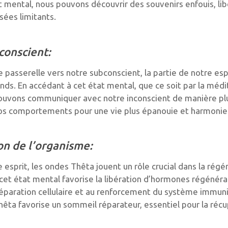
at mental, nous pouvons découvrir des souvenirs enfouis, li
ées limitants.
conscient:
passerelle vers notre subconscient, la partie de notre esp
onds. En accédant à cet état mental, que ce soit par la médi
pouvons communiquer avec notre inconscient de manière plu
s comportements pour une vie plus épanouie et harmonie
on de l’organisme:
re esprit, les ondes Thêta jouent un rôle crucial dans la ré
et état mental favorise la libération d’hormones régénérat
 réparation cellulaire et au renforcement du système immunit
hêta favorise un sommeil réparateur, essentiel pour la réc