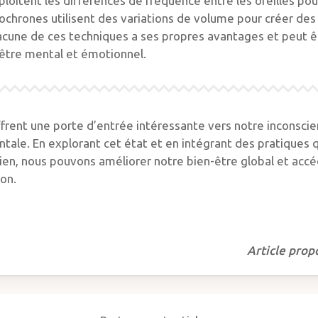
loitent les différences de fréquence entre les oreilles pou
sochrones utilisent des variations de volume pour créer de
acune de ces techniques a ses propres avantages et peut êt
-être mental et émotionnel.
frent une porte d’entrée intéressante vers notre inconscie
ale. En explorant cet état et en intégrant des pratiques q
en, nous pouvons améliorer notre bien-être global et accé
on.
Article prop