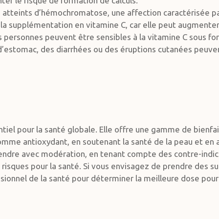
ter le risque de formation de calculs.
 atteints d’hémochromatose, une affection caractérisée p
r la supplémentation en vitamine C, car elle peut augmenter 
ines personnes peuvent être sensibles à la vitamine C sous
d’estomac, des diarrhées ou des éruptions cutanées peuvent
ntiel pour la santé globale. Elle offre une gamme de bienf
mme antioxydant, en soutenant la santé de la peau et en am
rendre avec modération, en tenant compte des contre-indicat
s risques pour la santé. Si vous envisagez de prendre des s
onnel de la santé pour déterminer la meilleure dose pour 