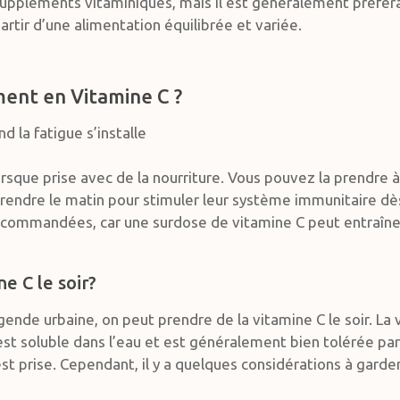
uppléments vitaminiques, mais il est généralement préféra
artir d’une alimentation équilibrée et variée.
ent en Vitamine C ?
d la fatigue s’installe
rsque prise avec de la nourriture. Vous pouvez la prendre
prendre le matin pour stimuler leur système immunitaire dès 
ecommandées, car une surdose de vitamine C peut entraîner
e C le soir?
égende urbaine, on peut prendre de la vitamine C le soir. La
 est soluble dans l’eau et est généralement bien tolérée par
est prise. Cependant, il y a quelques considérations à garder 