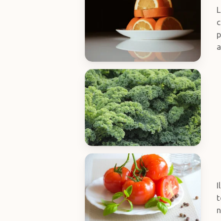
L
c
p
a
I
t
n