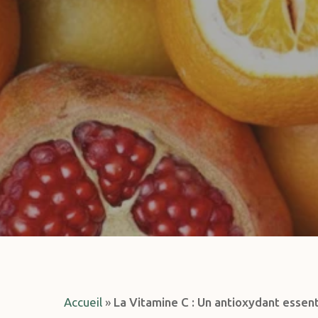
Hit enter to search or ESC to close
Accueil
»
La Vitamine C : Un antioxydant essent