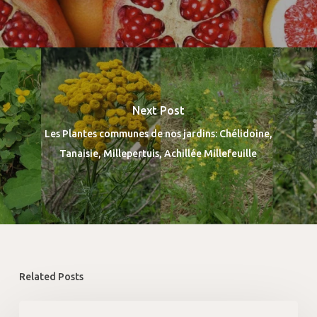
Next Post
Les Plantes communes de nos jardins: Chélidoine,
Tanaisie, Millepertuis, Achillée Millefeuille
Related Posts
Fleurs