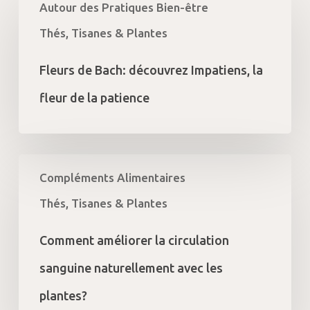
Autour des Pratiques Bien-être
de
Bach:
Thés, Tisanes & Plantes
découvrez
Impatiens,
Fleurs de Bach: découvrez Impatiens, la
la
fleur
fleur de la patience
de
la
patience
Comment
Compléments Alimentaires
améliorer
la
Thés, Tisanes & Plantes
circulation
sanguine
Comment améliorer la circulation
naturellement
avec
sanguine naturellement avec les
les
plantes?
plantes?