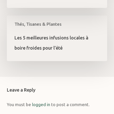
Les
Thés, Tisanes & Plantes
5
meilleures
infusions
Les 5 meilleures infusions locales à
locales
boire froides pour l’été
à
boire
froides
pour
l’été
Leave a Reply
You must be
logged in
to post a comment.