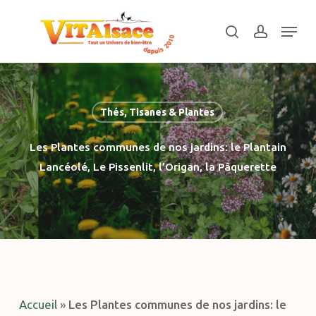
Skip
Menu
to
search
account
main
Close
content
Menu
Thés, Tisanes & Plantes
Les Plantes communes de nos jardins: le Plantain
Lancéolé, Le Pissenlit, l’Origan, la Pâquerette
Accueil
»
Les Plantes communes de nos jardins: le