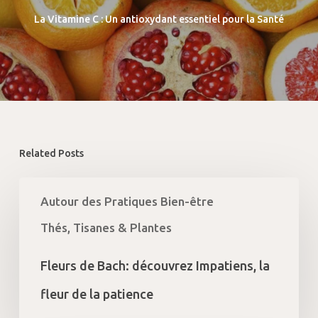
La Vitamine C : Un antioxydant essentiel pour la Santé
Related Posts
Fleurs
Autour des Pratiques Bien-être
de
Bach:
Thés, Tisanes & Plantes
découvrez
Impatiens,
Fleurs de Bach: découvrez Impatiens, la
la
fleur
fleur de la patience
de