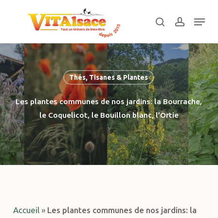
Skip
Menu
to
search
account
main
Close
content
Menu
Thés, Tisanes & Plantes
Les plantes communes de nos jardins: la Bourrache,
le Coquelicot, le Bouillon blanc, l’Ortie
Accueil
»
Les plantes communes de nos jardins: la