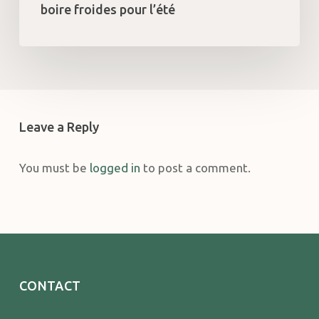
boire froides pour l’été
à
boire
froides
pour
l’été
Leave a Reply
You must be
logged in
to post a comment.
CONTACT