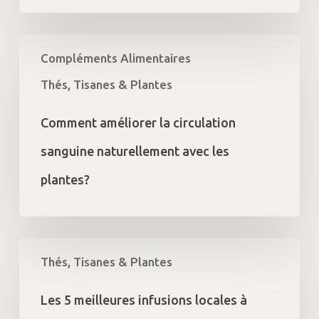
la
patience
Comment
Compléments Alimentaires
améliorer
la
Thés, Tisanes & Plantes
circulation
sanguine
Comment améliorer la circulation
naturellement
avec
sanguine naturellement avec les
les
plantes?
plantes?
Les
Thés, Tisanes & Plantes
5
meilleures
infusions
Les 5 meilleures infusions locales à
locales