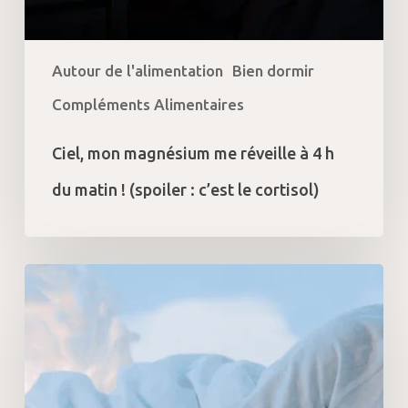
matin
!
(spoiler
Autour de l'alimentation
Bien dormir
:
Compléments Alimentaires
c’est
le
cortisol)
Ciel, mon magnésium me réveille à 4 h
du matin ! (spoiler : c’est le cortisol)
Comment
aller
mieux
grâce
à
la