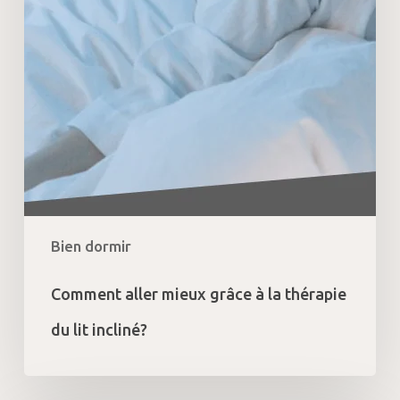
thérapie
du
lit
incliné?
Bien dormir
Comment aller mieux grâce à la thérapie
du lit incliné?