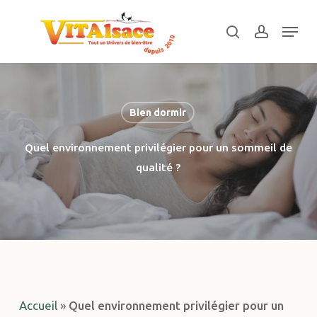
Skip
Menu
to
search
account
main
Close
content
Menu
Bien dormir
Quel environnement privilégier pour un sommeil de
qualité ?
Accueil
»
Quel environnement privilégier pour un