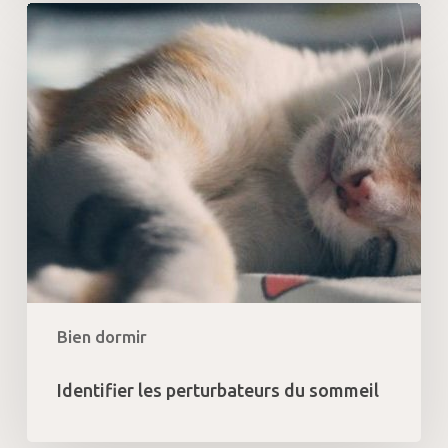
Identifier
les
perturbateurs
du
sommeil
Bien dormir
Identifier les perturbateurs du sommeil