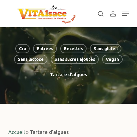
Skip
Menu
to
search
account
main
Close
content
Menu
Cru
Entrées
Recettes
Sans gluten
Sans lactose
Sans sucres ajoutés
Vegan
Tartare d’algues
Accueil
»
Tartare d’algues