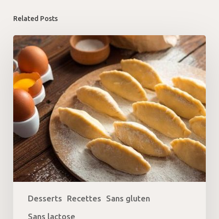
Related Posts
Schenkeles
ou
schankalas
sans
gluten
et
sans
lactose
Desserts
Recettes
Sans gluten
Sans lactose