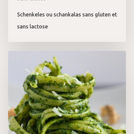
Schenkeles ou schankalas sans gluten et
sans lactose
Pesto
d’ail
des
ours