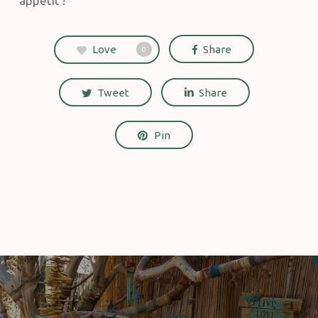
appétit !
Love
Share
0
Tweet
Share
Pin