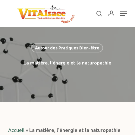
Skip
Menu
to
search
account
main
Close
content
Menu
Autour des Pratiques Bien-être
La matière, l’énergie et la naturopathie
Accueil
»
La matière, l’énergie et la naturopathie