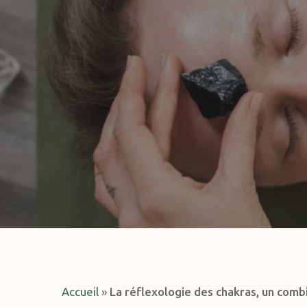
Hit enter to search or ESC to close
Accueil
»
La réflexologie des chakras, un com