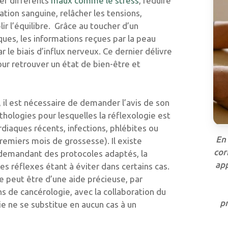
er différents
maux comme le stress
, réduire
lation sanguine, relâcher les tensions,
lir l’équilibre. Grâce au toucher d’un
ques, les informations reçues par la peau
 le biais d’influx nerveux. Ce dernier délivre
ur retrouver un état de bien-être et
il est nécessaire de demander l’avis de son
thologies pour lesquelles la réflexologie est
diaques récents, infections, phlébites ou
En
remiers mois de grossesse). Il existe
cor
demandant des protocoles adaptés, la
app
es réflexes étant à éviter dans certains cas.
ie peut être d’une aide précieuse, par
 de cancérologie, avec la collaboration du
p
ie ne se substitue en aucun cas à un