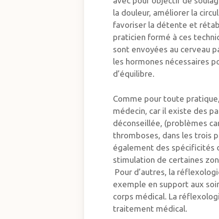
avec pour objectif de soulag
la douleur, améliorer la circu
favoriser la détente et rétab
praticien formé à ces techni
sont envoyées au cerveau par
les hormones nécessaires po
d’équilibre.
Comme pour toute pratique, 
médecin, car il existe des pa
déconseillée, (problèmes car
thromboses, dans les trois p
également des spécificités 
stimulation de certaines zon
Pour d’autres, la réflexolog
exemple en support aux soins
corps médical. La réflexolog
traitement médical.