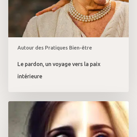
Autour des Pratiques Bien-être
Le pardon, un voyage vers la paix
intérieure
Comprendre
le
Burn-
out
: