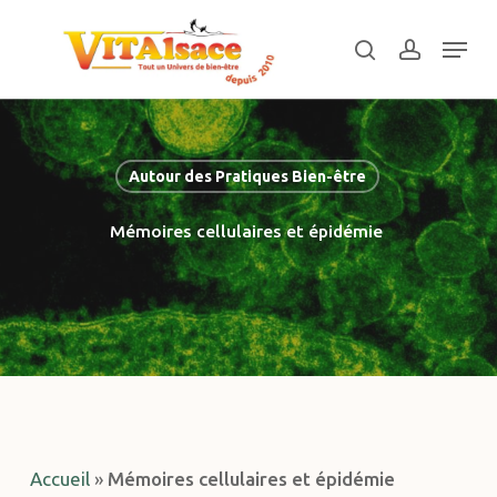
Skip
Menu
to
search
account
main
Close
content
Menu
Autour des Pratiques Bien-être
Mémoires cellulaires et épidémie
Accueil
»
Mémoires cellulaires et épidémie