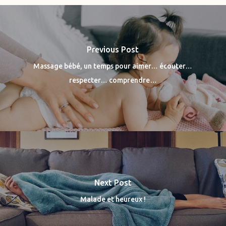
Previous Post
Massage bébé, un temps pour aimer… écouter…
respecter… comprendre…
Next Post
Malade et heureux !