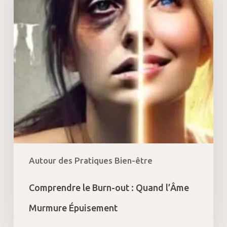
Quand
l’Âme
Murmure
Épuisement
Autour des Pratiques Bien-être
Comprendre le Burn-out : Quand l’Âme
Murmure Épuisement