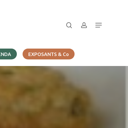
search
account
Menu
ENDA
EXPOSANTS & Co