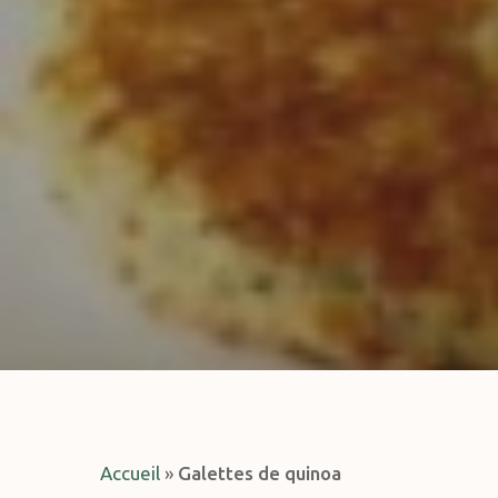
Hit enter to search or ESC to close
Accueil
»
Galettes de quinoa